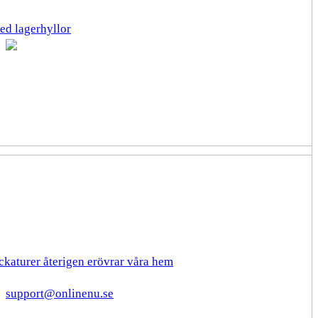
ed lagerhyllor
ckaturer återigen erövrar våra hem
support@onlinenu.se