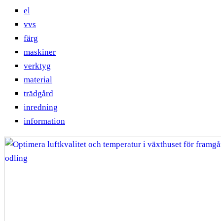
el
vvs
färg
maskiner
verktyg
material
trädgård
inredning
information