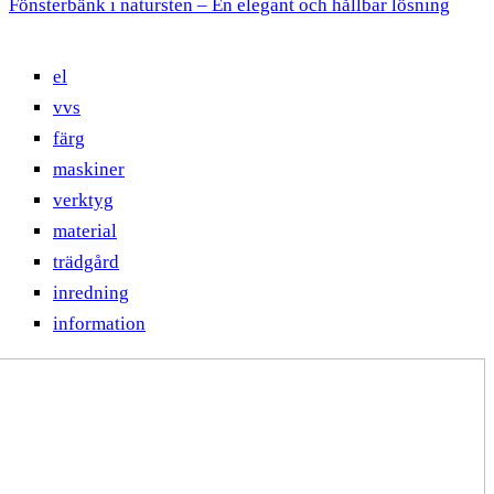
Fönsterbänk i natursten – En elegant och hållbar lösning
el
vvs
färg
maskiner
verktyg
material
trädgård
inredning
information