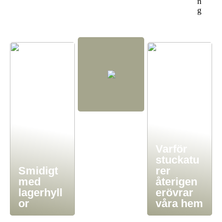
n
g
Varför
stuckatu
Smidigt
rer
med
återigen
lagerhyll
erövrar
or
våra hem