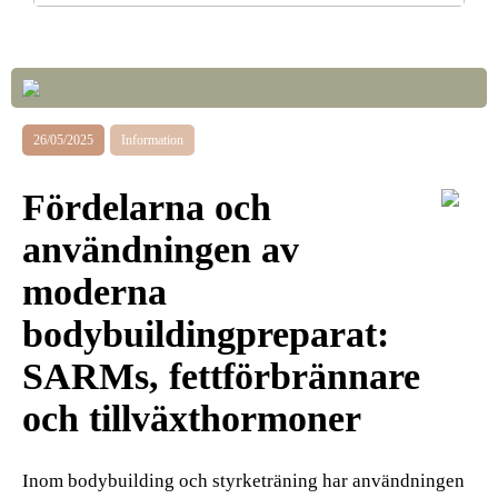
Så väljer du rätt LED-lampor till ditt hem
26/05/2025
Information
Fördelarna och
användningen av
moderna
bodybuildingpreparat:
SARMs, fettförbrännare
och tillväxthormoner
Inom bodybuilding och styrketräning har användningen