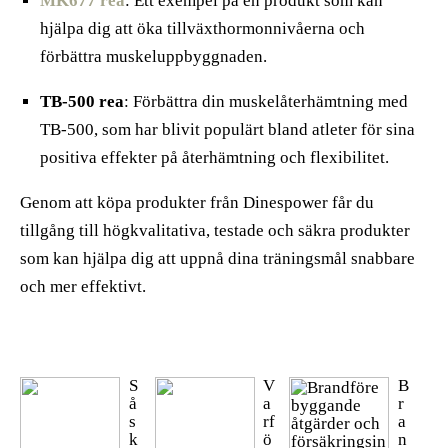
MK677 rea
: Ett exempel på en produkt som kan
hjälpa dig att öka tillväxthormonnivåerna och
förbättra muskeluppbyggnaden.
TB-500 rea
: Förbättra din muskelåterhämtning med
TB-500, som har blivit populärt bland atleter för sina
positiva effekter på återhämtning och flexibilitet.
Genom att köpa produkter från Dinespower får du
tillgång till högkvalitativa, testade och säkra produkter
som kan hjälpa dig att uppnå dina träningsmål snabbare
och mer effektivt.
S
V
B
å
a
r
s
rf
a
k
ö
n