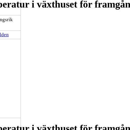
peratur i växthuset för framgån
rlden
peratur i växthuset för framgån