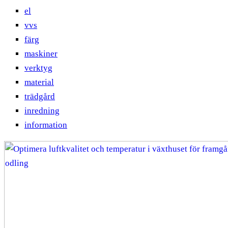
el
vvs
färg
maskiner
verktyg
material
trädgård
inredning
information