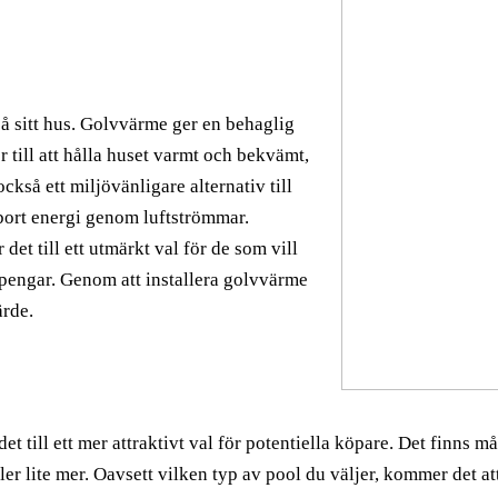
 på sitt hus. Golvvärme ger en behaglig
 till att hålla huset varmt och bekvämt,
kså ett miljövänligare alternativ till
 bort energi genom luftströmmar.
det till ett utmärkt val för de som vill
 pengar. Genom att installera golvvärme
ärde.
et till ett mer attraktivt val för potentiella köpare. Det finns
er lite mer. Oavsett vilken typ av pool du väljer, kommer det att l