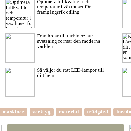
Optimera luftkvalitet och
temperatur i växthuset för
framgångsrik odling
Från broar till turbiner: hur
svetsning formar den moderna
världen
Så väljer du rätt LED-lampor till
ditt hem
maskiner
verktyg
material
trädgård
inred