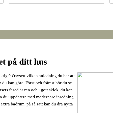
r
Från broar till turbiner: hur svetsning formar den
S
moderna världen
et på ditt hus
siktigt? Oavsett vilken anledning du har att
m du kan göra. Först och främst bör du se
 husets fasad är ren och i gott skick, du kan
an du uppdatera med modernare inredning
t extra badrum, på så sätt kan du dra nytta