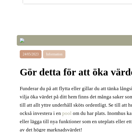
Optimera luftkvalitet och temperatur i växthuset fö
framgångsrik odling
24/05/2023
Information
Gör detta för att öka värd
Funderar du på att flytta eller gillar du att tänka lång
vilja öka värdet på ditt hem finns det många saker so
till att allt yttre underhåll sköts ordentligt. Se till att
också investera i en
pool
om du har plats. Inomhus k
eller lägga till nya funktioner som en uteplats eller et
av det högre marknadsvärdet!