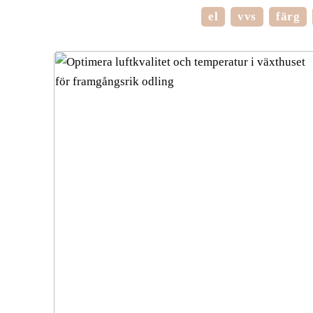
el
vvs
färg