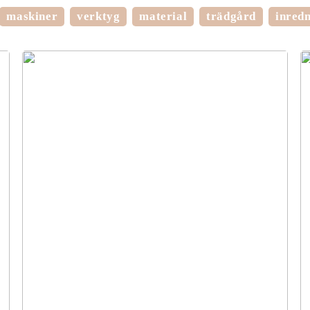
maskiner
verktyg
material
trädgård
inred