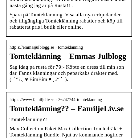
nästa gång jag är på Rusta!! .
Spara på Tomteklänning. Visa alla nya erbjudanden
och tillgängliga Tomteklänning rabatter och köp till
rabatterat pris i butik eller online.
http s://emmasjulblogg.se › tomteklanning
Tomteklänning – Emmas Julblogg
Såg idag på rusta för 79:- Köpte en dress till min son
där. Fanns klänningar och peparkaks dräkter med.
(¯`°?.¸ ♥ BimBim ♥ ¸.?°´¯).
http s://www.familjeliv.se › 26747744-tomteklanning
Tomteklänning?? – FamiljeLiv.se
Tomteklänning??
Max Collection Paket Max Collection Tomtedräkt +
Tomteklänning Bundle. Njut av kommande högtider