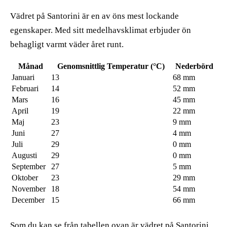
Vädret på Santorini är en av öns mest lockande
egenskaper. Med sitt medelhavsklimat erbjuder ön
behagligt varmt väder året runt.
Månad
Genomsnittlig Temperatur (°C)
Nederbörd
Januari
13
68 mm
Februari
14
52 mm
Mars
16
45 mm
April
19
22 mm
Maj
23
9 mm
Juni
27
4 mm
Juli
29
0 mm
Augusti
29
0 mm
September
27
5 mm
Oktober
23
29 mm
November
18
54 mm
December
15
66 mm
Som du kan se från tabellen ovan är vädret på Santorini