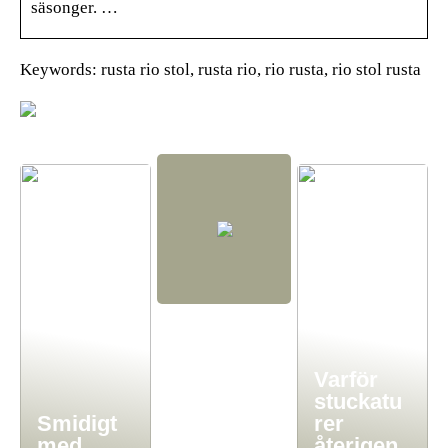
säsonger. …
Keywords: rusta rio stol, rusta rio, rio rusta, rio stol rusta
Varför
stuckatu
Smidigt
rer
med
återigen