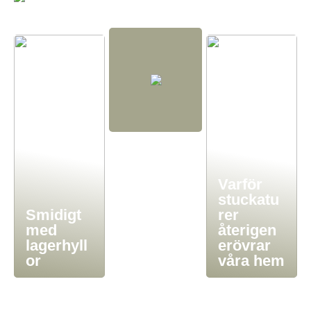
Varför
stuckatu
Smidigt
rer
med
återigen
lagerhyll
erövrar
or
våra hem