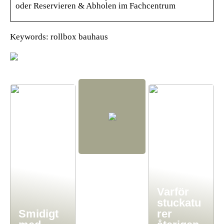
oder Reservieren & Abholen im Fachcentrum
Keywords: rollbox bauhaus
Varför
stuckatu
Smidigt
rer