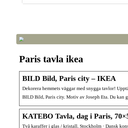
Optimera luftkvalitet och temperatur i växthuset fö
framgångsrik odling
Paris tavla ikea
BILD Bild, Paris city – IKEA
Dekorera hemmets väggar med snygga tavlor! Upptäck 
BILD Bild, Paris city. Motiv av Joseph Eta. Du kan g
KATEBO Tavla, dag i Paris, 70
Två karaffer i glas / kristall. Stockholm · Dansk ko