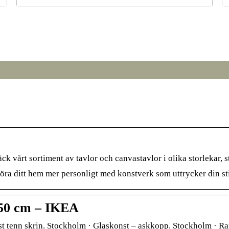
r
Från broar till turbiner: hur svetsning formar den
S
moderna världen
vårt sortiment av tavlor och canvastavlor i olika storlekar, st
öra ditt hem mer personligt med konstverk som uttrycker din sti
×50 cm – IKEA
nst tenn skrin. Stockholm · Glaskonst – askkopp. Stockholm · Ra