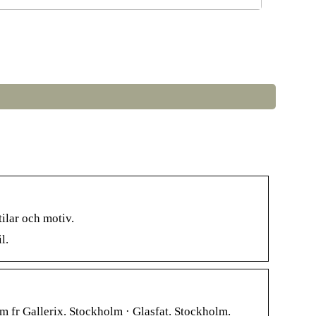
å väljer du rätt LED-lampor till ditt hem
ilar och motiv.
l.
m fr Gallerix. Stockholm · Glasfat. Stockholm.