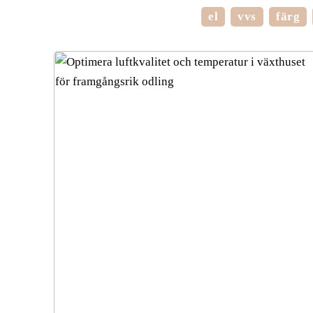
el
vvs
färg