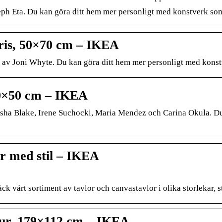
h Eta. Du kan göra ditt hem mer personligt med konstverk som u
is, 50×70 cm – IKEA
 Joni Whyte. Du kan göra ditt hem mer personligt med konstve
 40×50 cm – IKEA
Sasha Blake, Irene Suchocki, Maria Mendez och Carina Okula. D
r med stil – IKEA
vårt sortiment av tavlor och canvastavlor i olika storlekar, st
tur, 179×112 cm – IKEA