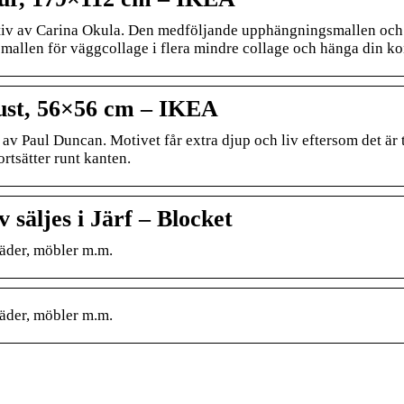
v av Carina Okula​. Den medföljande upphängningsmallen och d
len för väggcollage i flera mindre collage och hänga din konst
st, 56×56 cm – IKEA
Paul Duncan. Motivet får extra djup och liv eftersom det är tr
ortsätter runt kanten.
säljes i Järf – Blocket
täder, möbler m.m.
täder, möbler m.m.