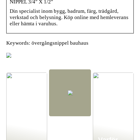
NIPPEL 3/4″ X 1/2″
Din specialist inom bygg, badrum, färg, trädgård,
verkstad och belysning. Köp online med hemleverans
eller hämta i varuhus.
Keywords: övergångsnippel bauhaus
Varför