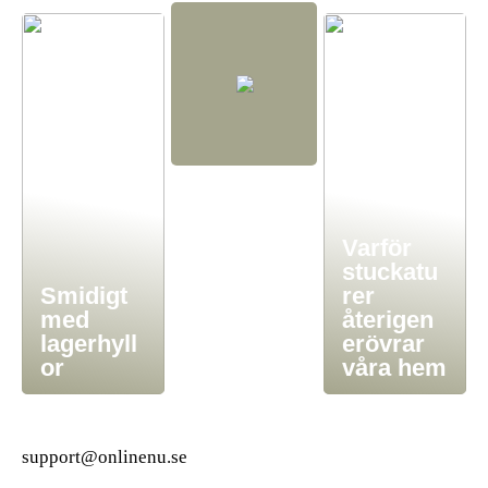
Varför
stuckatu
Smidigt
rer
med
återigen
lagerhyll
erövrar
or
våra hem
support@onlinenu.se