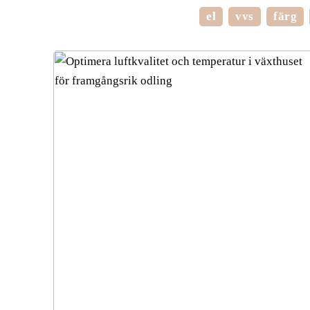
el
vvs
färg