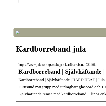
Optimera luftkvalitet och temperatur i växthuset fö
framgångsrik odling
Kardborreband jula
http s://www.jula.se › specialtejp › kardborreband-021496
Kardborreband | Självhäftande
Kardborreband | Självhäftande | HARD HEAD | Jula
Furusund matgrupp med utdragbart glasbord och 10 
Självhäftande remsa med kardborreband. Klipps enke