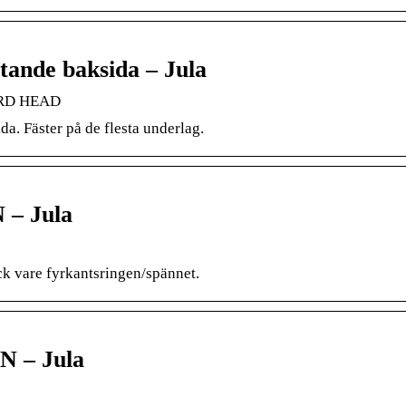
tande baksida – Jula
HARD HEAD
. Fäster på de flesta underlag.
 – Jula
ck vare fyrkantsringen/spännet.
N – Jula