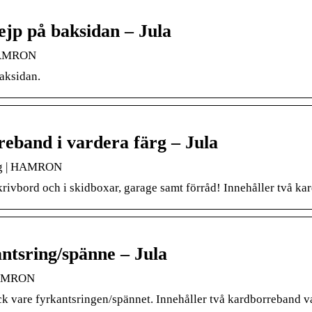
ejp på baksidan – Jula
 HAMRON
aksidan.
eband i vardera färg – Jula
ärg | HAMRON
rivbord och i skidboxar, garage samt förråd! Innehåller två kar
ntsring/spänne – Jula
 HAMRON
ck vare fyrkantsringen/spännet. Innehåller två kardborreband va