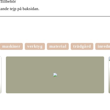
Tillbehör
ande tejp på baksidan.
maskiner
verktyg
material
trädgård
inred