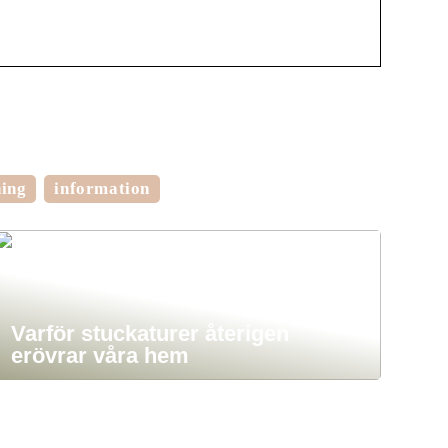
ning
information
Varför stuckaturer återigen
erövrar våra hem