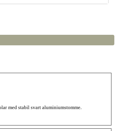
å väljer du rätt LED-lampor till ditt hem
olar med stabil svart aluminiumstomme.