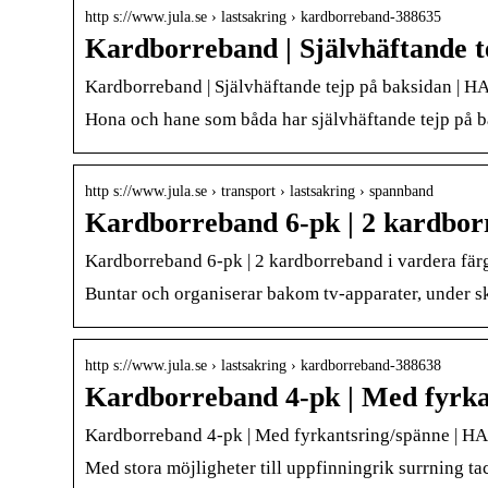
http s://www.jula.se › lastsakring › kardborreband-388635
Kardborreband | Självhäftande t
Kardborreband | Självhäftande tejp på baksidan |
Hona och hane som båda har självhäftande tejp på b
http s://www.jula.se › transport › lastsakring › spannband
Kardborreband 6-pk | 2 kardborr
Kardborreband 6-pk | 2 kardborreband i vardera f
Buntar och organiserar bakom tv-apparater, under sk
http s://www.jula.se › lastsakring › kardborreband-388638
Kardborreband 4-pk | Med fyrka
Kardborreband 4-pk | Med fyrkantsring/spänne |
Med stora möjligheter till uppfinningrik surrning ta