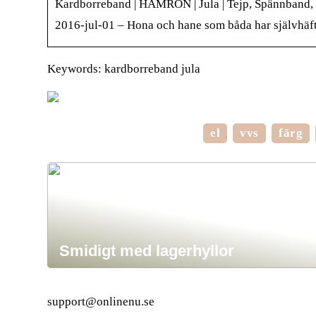
Kardborreband | HAMRON | Jula | Tejp, Spännband, 
2016-jul-01 – Hona och hane som båda har självhäft
Keywords: kardborreband jula
el
vvs
färg
Smidigt med lagerhyllor
support@onlinenu.se