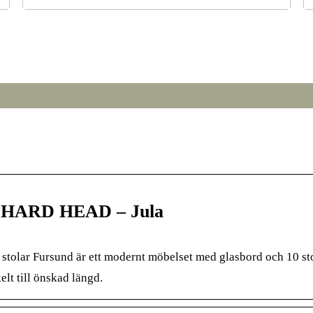
r
Från broar till turbiner: hur svetsning formar den
S
moderna världen
 | HARD HEAD – Jula
stolar Fursund är ett modernt möbelset med glasbord och 10 st
lt till önskad längd.