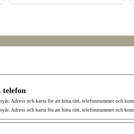
r
Från broar till turbiner: hur svetsning formar den
S
moderna världen
 telefon
nyår. Adress och karta för att hitta rätt, telefonnummer och ko
nyår. Adress och karta för att hitta rätt, telefonnummer och ko