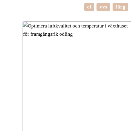
el
vvs
färg