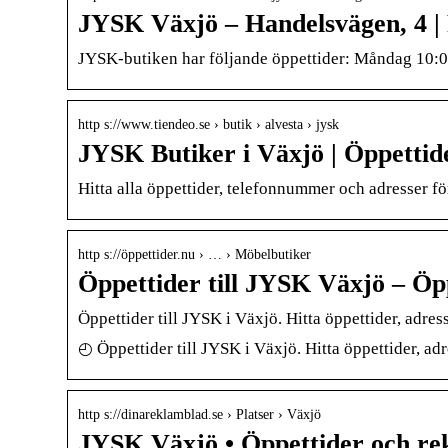
JYSK Växjö – Handelsvägen, 4 |
JYSK-butiken har följande öppettider: Måndag 10:0
http s://www.tiendeo.se › butik › alvesta › jysk
JYSK Butiker i Växjö | Öppetti
Hitta alla öppettider, telefonnummer och adresser f
http s://öppettider.nu › … › Möbelbutiker
Öppettider till JYSK Växjö – Öp
Öppettider till JYSK i Växjö. Hitta öppettider, adr
◴ Öppettider till JYSK i Växjö. Hitta öppettider, a
http s://dinareklamblad.se › Platser › Växjö
JYSK Växjö • Öppettider och rek