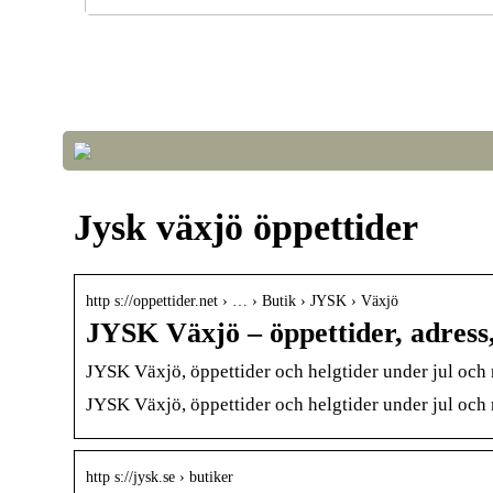
Optimera luftkvalitet och temperatur i växthuset fö
framgångsrik odling
Jysk växjö öppettider
http s://oppettider.net › … › Butik › JYSK › Växjö
JYSK Växjö – öppettider, adress,
JYSK Växjö, öppettider och helgtider under jul och 
JYSK Växjö, öppettider och helgtider under jul och 
http s://jysk.se › butiker