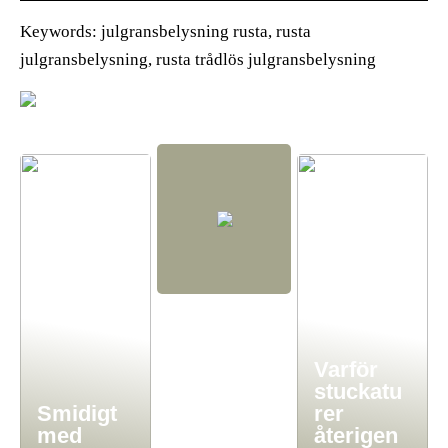
Keywords: julgransbelysning rusta, rusta
julgransbelysning, rusta trådlös julgransbelysning
Varför
stuckatu
Smidigt
rer
med
återigen