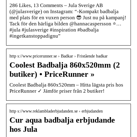
286 Likes, 13 Comments – Jula Sverige AB
(@julasverige) on Instagram: “-Kompakt badbalja
med plats för en vuxen person 😎 Just nu på kampanj!
Tack för den härliga bilden @hannacaspersson ⭐️…
#jula #julasverige #inspiration #badbalja
#ingetkanstoppadignu”
http s://www.pricerunner.se › Badkar › Fristående badkar
Coolest Badbalja 860x520mm (2
butiker) • PriceRunner »
Coolest Badbalja 860x520mm – Hitta lägsta pris hos
PriceRunner ✓ Jämför priser från 2 butiker!
http s://www.reklambladerbjudanden.se › erbjudanden
Cur aqua badbalja erbjudande
hos Jula