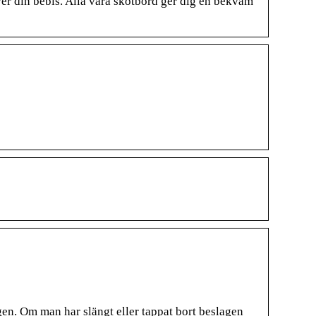
ver din bebis. Alla våra skötbord ger dig en bekväm
en. Om man har slängt eller tappat bort beslagen