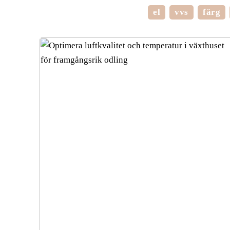
el
vvs
färg