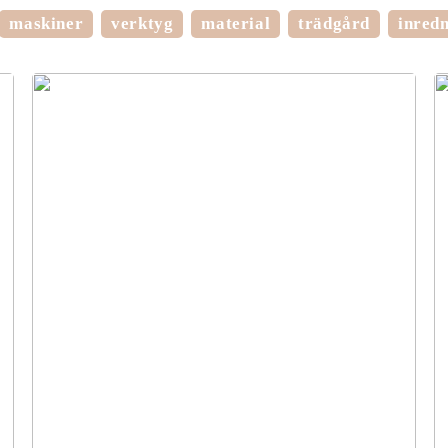
maskiner
verktyg
material
trädgård
inred