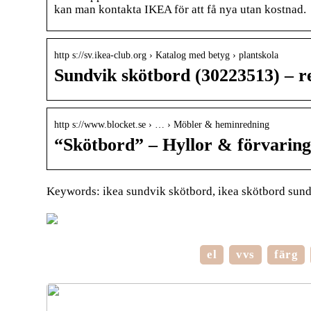
kan man kontakta IKEA för att få nya utan kostnad.
http s://sv.ikea-club.org › Katalog med betyg › plantskola
Sundvik skötbord (30223513) – re
http s://www.blocket.se › … › Möbler & heminredning
“Skötbord” – Hyllor & förvaring s
Keywords: ikea sundvik skötbord, ikea skötbord sundv
el
vvs
färg