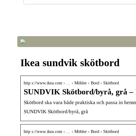
Optimera luftkvalitet och temperatur i växthuset fö
framgångsrik odling
Ikea sundvik skötbord
http s://www.ikea.com › … › Möbler › Bord › Skötbord
SUNDVIK Skötbord/byrå, grå –
Skötbord ska vara både praktiska och passa in hemma.
SUNDVIK Skötbord/byrå, grå
http s://www.ikea.com › … › Möbler › Bord › Skötbord