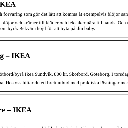
 IKEA
förvaring som gör det lätt att komma åt exempelvis blöjor sam
löjor och krämer till kläder och leksaker nära till hands. Och 
om byrå. Bekväm höjd för att byta på din baby.
ng – IKEA
ötbord/byrå Ikea Sundvik. 800 kr. Skötbord. Göteborg. I torsd
 Hos oss hittar du ett brett utbud med praktiska lösningar med 
are – IKEA