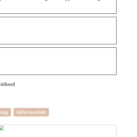
kötbord
ning
information