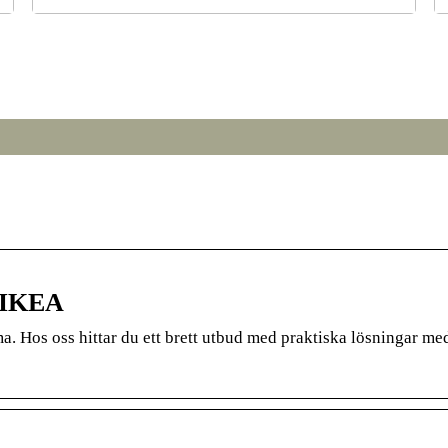
r
Från broar till turbiner: hur svetsning formar den
S
moderna världen
 IKEA
 Hos oss hittar du ett brett utbud med praktiska lösningar med 