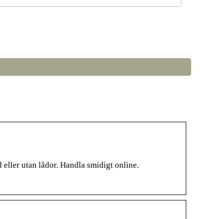
å väljer du rätt LED-lampor till ditt hem
eller utan lådor. Handla smidigt online.