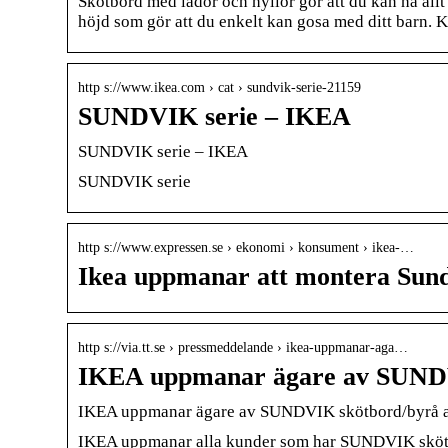
Skötbord med lådor och hyllor gör att du kan ha allt
höjd som gör att du enkelt kan gosa med ditt barn. Ko
http s://www.ikea.com › cat › sundvik-serie-21159
SUNDVIK serie – IKEA
SUNDVIK serie – IKEA
SUNDVIK serie
http s://www.expressen.se › ekonomi › konsument › ikea-…
Ikea uppmanar att montera Sund
http s://via.tt.se › pressmeddelande › ikea-uppmanar-aga…
IKEA uppmanar ägare av SUNDV
IKEA uppmanar ägare av SUNDVIK skötbord/byrå att
IKEA uppmanar alla kunder som har SUNDVIK skötbord