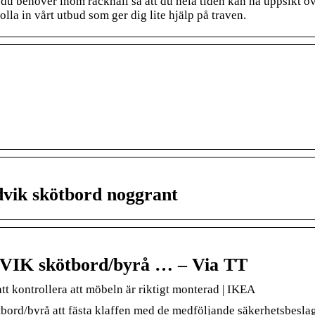
 du behöver inom räckhåll så att du hela tiden kan ha uppsikt ö
lla in vårt utbud som ger dig lite hjälp på traven.
vik skötbord noggrant
IK skötbord/byrå … – Via TT
 kontrollera att möbeln är riktigt monterad | IKEA
/byrå att fästa klaffen med de medföljande säkerhetsbeslag