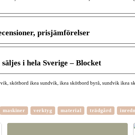
censioner, prisjämförelser
äljes i hela Sverige – Blocket
ik, skötbord ikea sundvik, ikea skötbord byrå, sundvik ikea s
maskiner
verktyg
material
trädgård
inred