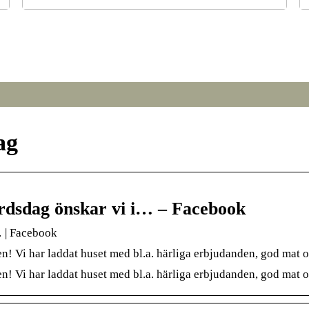
r
Från broar till turbiner: hur svetsning formar den
S
moderna världen
ag
rdsdag önskar vi i… – Facebook
… | Facebook
en! Vi har laddat huset med bl.a. härliga erbjudanden, god mat 
en! Vi har laddat huset med bl.a. härliga erbjudanden, god mat