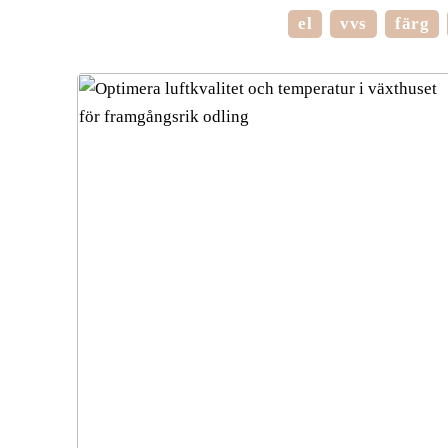
el
vvs
färg