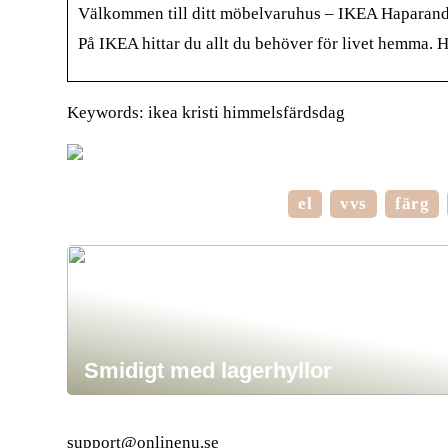
Välkommen till ditt möbelvaruhus – IKEA Haparan
På IKEA hittar du allt du behöver för livet hemma. 
Keywords: ikea kristi himmelsfärdsdag
el
vvs
färg
Smidigt med lagerhyllor
support@onlinenu.se