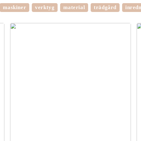
maskiner
verktyg
material
trädgård
inred