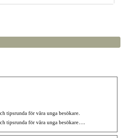
å väljer du rätt LED-lampor till ditt hem
och tipsrunda för våra unga besökare.
 och tipsrunda för våra unga besökare….