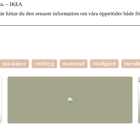
da. – IKEA
Här hittar du den senaste information om våra öppettider både f
maskiner
verktyg
material
trädgård
inred