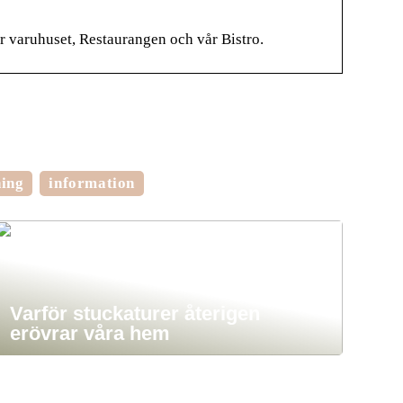
ör varuhuset, Restaurangen och vår Bistro.
ning
information
Varför stuckaturer återigen
erövrar våra hem