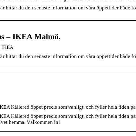
Här hittar du den senaste information om våra öppettider både f
hus – IKEA Malmö.
– IKEA
Här hittar du den senaste information om våra öppettider både f
å IKEA Kållered öppet precis som vanligt, och fyller hela tiden 
å IKEA Kållered öppet precis som vanligt, och fyller hela tiden 
 livet hemma. Välkommen in!