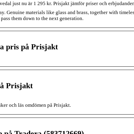
edal just nu är 1 295 kr. Prisjakt jämför priser och erbjudanden
. Genuine materials like glass and brass, together with timele
e pass them down to the next generation.
 pris på Prisjakt
å Prisjakt
tiker och läs omdömen på Prisjakt.
 på Tradera (583712669)