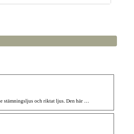
å väljer du rätt LED-lampor till ditt hem
de stämningsljus och riktat ljus. Den här …