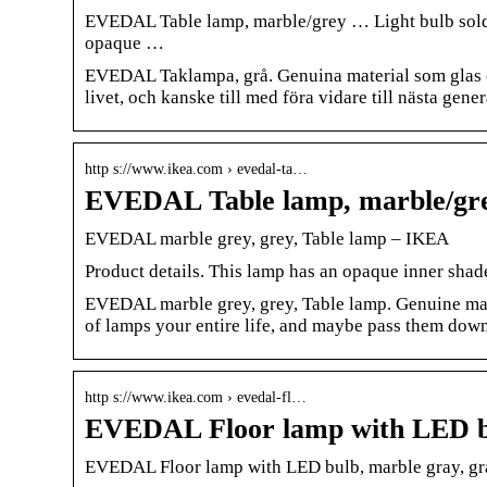
EVEDAL Table lamp, marble/grey … Light bulb sold 
opaque …
EVEDAL Taklampa, grå. Genuina material som glas oc
livet, och kanske till med föra vidare till nästa gener
http s://www.ikea.com › evedal-ta…
EVEDAL Table lamp, marble/gr
EVEDAL marble grey, grey, Table lamp – IKEA
Product details. This lamp has an opaque inner shade
EVEDAL marble grey, grey, Table lamp. Genuine mater
of lamps your entire life, and maybe pass them down
http s://www.ikea.com › evedal-fl…
EVEDAL Floor lamp with LED b
EVEDAL Floor lamp with LED bulb, marble gray, g