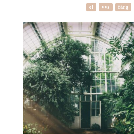
el
vvs
färg