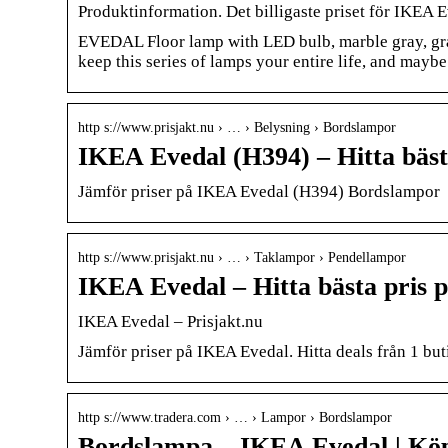
Produktinformation. Det billigaste priset för IKEA Ev
EVEDAL Floor lamp with LED bulb, marble gray, gray
keep this series of lamps your entire life, and mayb
http s://www.prisjakt.nu › … › Belysning › Bordslampor
IKEA Evedal (H394) – Hitta bästa
Jämför priser på IKEA Evedal (H394) Bordslampor
http s://www.prisjakt.nu › … › Taklampor › Pendellampor
IKEA Evedal – Hitta bästa pris p
IKEA Evedal – Prisjakt.nu
Jämför priser på IKEA Evedal. Hitta deals från 1 bu
http s://www.tradera.com › … › Lampor › Bordslampor
Bordslampa – IKEA Evedal | Köp