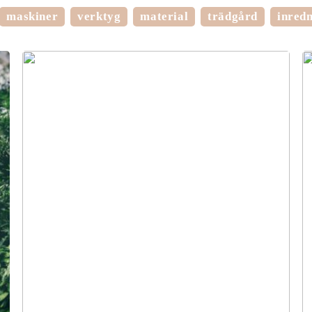
maskiner
verktyg
material
trädgård
inred