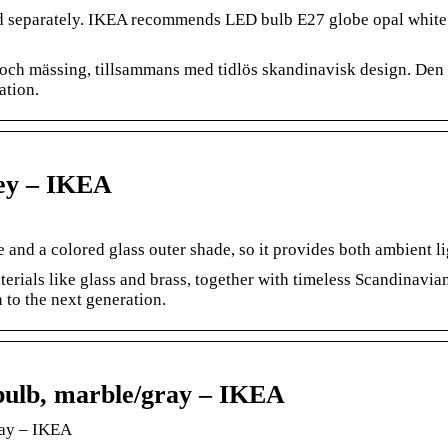
separately. IKEA recommends LED bulb E27 globe opal white. 
h mässing, tillsammans med tidlös skandinavisk design. Den hä
ation.
ey – IKEA
 and a colored glass outer shade, so it provides both ambient l
ials like glass and brass, together with timeless Scandinavian
 to the next generation.
ulb, marble/gray – IKEA
ray – IKEA