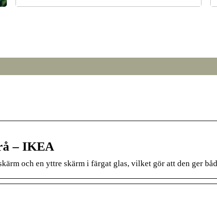
r
Från broar till turbiner: hur svetsning formar den
S
moderna världen
rå – IKEA
kärm och en yttre skärm i färgat glas, vilket gör att den ger bå