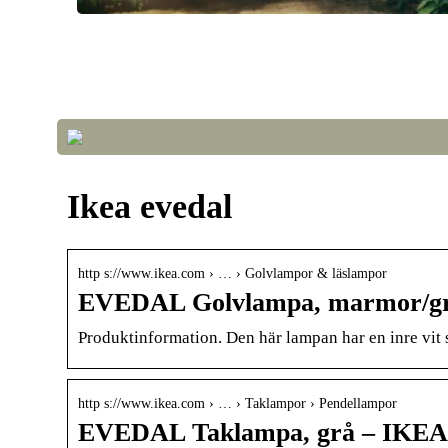
Optimera luftkvalitet och temperatur i växthuset fö
framgångsrik odling
Ikea evedal
http s://www.ikea.com › … › Golvlampor & läslampor
EVEDAL Golvlampa, marmor/g
Produktinformation. Den här lampan har en inre vit s
http s://www.ikea.com › … › Taklampor › Pendellampor
EVEDAL Taklampa, grå – IKEA