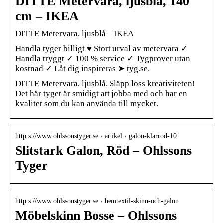
DITTE Metervara, ljusblå, 140
cm – IKEA
DITTE Metervara, ljusblå – IKEA
Handla tyger billigt ♥ Stort urval av metervara ✓
Handla tryggt ✓ 100 % service ✓ Tygprover utan
kostnad ✓ Låt dig inspireras ➤ tyg.se.
DITTE Metervara, ljusblå. Släpp loss kreativiteten!
Det här tyget är smidigt att jobba med och har en
kvalitet som du kan använda till mycket.
http s://www.ohlssonstyger.se › artikel › galon-klarrod-10
Slitstark Galon, Röd – Ohlssons
Tyger
http s://www.ohlssonstyger.se › hemtextil-skinn-och-galon
Möbelskinn Bosse – Ohlssons