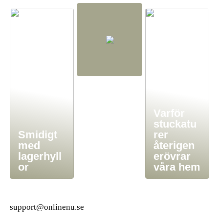
Varför
stuckatu
Smidigt
rer
med
återigen
lagerhyll
erövrar
or
våra hem
support@onlinenu.se