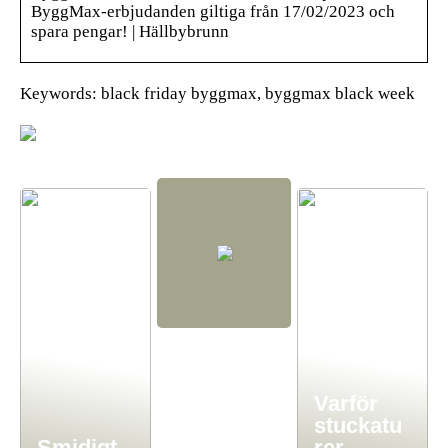
ByggMax-erbjudanden giltiga från 17/02/2023 och
spara pengar! | Hällbybrunn
Keywords: black friday byggmax, byggmax black week
Varför
stuckatu
Smidigt
rer