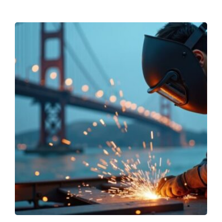
framgångsrik odling