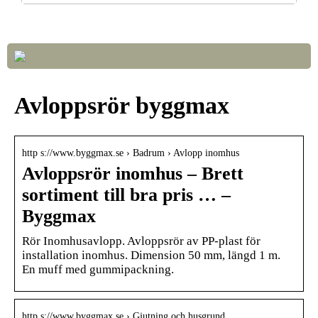
Så väljer du rätt LED-lampor till ditt hem
Avloppsrör byggmax
http s://www.byggmax.se › Badrum › Avlopp inomhus
Avloppsrör inomhus – Brett
sortiment till bra pris … –
Byggmax
Rör Inomhusavlopp. Avloppsrör av PP-plast för
installation inomhus. Dimension 50 mm, längd 1 m.
En muff med gummipackning.
http s://www.byggmax.se › Gjutning och husgrund