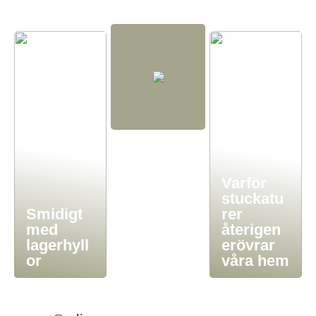
Varför
stuckatu
Smidigt
rer
med
återigen
lagerhyll
erövrar
or
våra hem