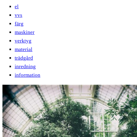
el
vvs
färg
maskiner
verktyg
material
trädgård
inredning
information