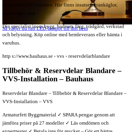
reservdelar till blandare. Här finns insatser, krankäglor,
packningar mm.
Din specialist inom bygg, badrum, färg, trädgård, verkstad
Så väljer du rätt LED-lampor till ditt hem
och belysning. Köp online med hemleverans eller hämta i
varuhus.
http s://www.bauhaus.se › vvs › reservdelarblandare
Tillbehör & Reservdelar Blandare –
VVS-Installation – Bauhaus
Reservdelar Blandare – Tillbehör & Reservdelar Blandare –
VVS-Installation – VVS
Armaturfett Byggmaterial ✓ SPARA pengar genom att
jämföra priser på 27 modeller ✓ Läs omdömen och
experttester ✓ Betala inte för mycket – Gör ett bättre …