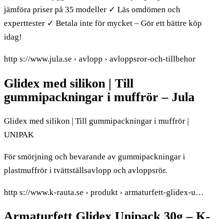
jämföra priser på 35 modeller ✓ Läs omdömen och
experttester ✓ Betala inte för mycket – Gör ett bättre köp
idag!
http s://www.jula.se › avlopp › avloppsror-och-tillbehor
Glidex med silikon | Till
gummipackningar i muffrör – Jula
Glidex med silikon | Till gummipackningar i muffrör |
UNIPAK
För smörjning och bevarande av gummipackningar i
plastmuffrör i tvättställsavlopp och avloppsrör.
http s://www.k-rauta.se › produkt › armaturfett-glidex-u…
Armaturfett Glidex Unipack 30g – K-