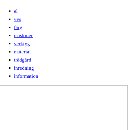
el
vvs
färg
maskiner
verktyg
material
trädgård
inredning
information