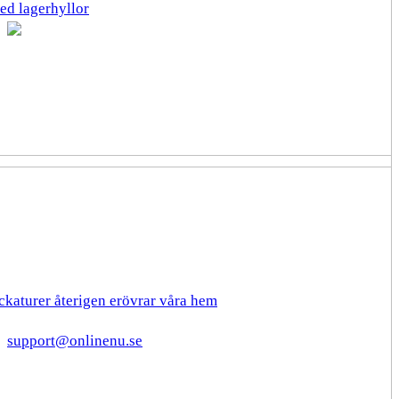
ed lagerhyllor
ckaturer återigen erövrar våra hem
support@onlinenu.se