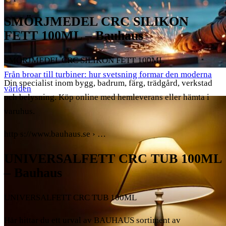
SMÖRJMEDEL CRC SILIKON
FETT 100ML – Bauhaus
SMÖRJMEDEL CRC SILIKON FETT 100ML
Från broar till turbiner: hur svetsning formar den moderna
Din specialist inom bygg, badrum, färg, trädgård, verkstad
världen
och belysning. Köp online med hemleverans eller hämta i
varuhus.
http s://www.bauhaus.se › …
UNIVERSALFETT CRC TUB 100ML
– Bauhaus
UNIVERSALFETT CRC TUB 100ML
Här hittar du ett urval av BAUHAUS sortiment av